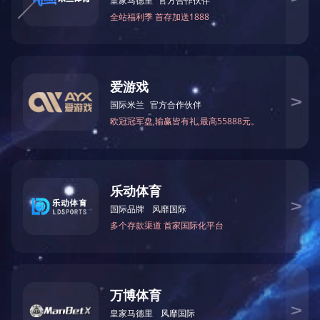
隧道灯投光灯
LED城市亮化
玉兰灯
风光互补路灯
中华灯
仿古灯
灯具系列
专利灯头
双臂灯杆
<
道路灯
草坪灯